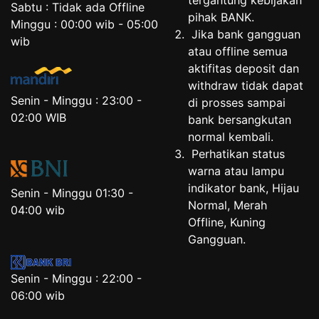
tergantung kebijakan
Sabtu : Tidak ada Offline
pihak BANK.
Minggu : 00:00 wib - 05:00
Jika bank gangguan
wib
atau offline semua
aktifitas deposit dan
withdraw tidak dapat
Senin - Minggu : 23:00 -
di prosses sampai
02:00 WIB
bank bersangkutan
normal kembali.
Perhatikan status
warna atau lampu
indikator bank, Hijau
Senin - Minggu 01:30 -
Normal, Merah
04:00 wib
Offline, Kuning
Gangguan.
Senin - Minggu : 22:00 -
06:00 wib