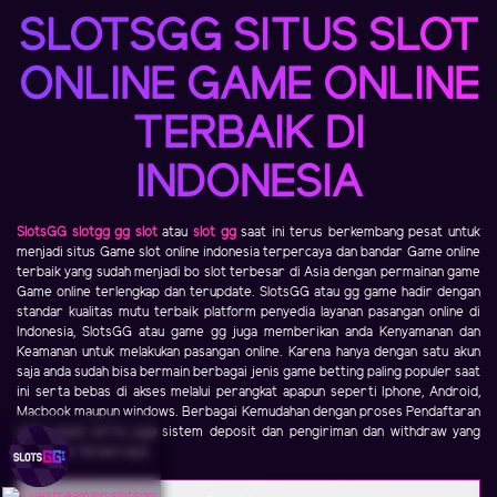
SLOTSGG SITUS SLOT
ONLINE GAME ONLINE
TERBAIK DI
INDONESIA
SlotsGG
slotgg
gg slot
atau
slot gg
saat ini terus berkembang pesat untuk
menjadi situs Game slot online indonesia terpercaya dan bandar Game online
terbaik yang sudah menjadi bo slot terbesar di Asia dengan permainan game
Game online terlengkap dan terupdate. SlotsGG atau gg game hadir dengan
standar kualitas mutu terbaik platform penyedia layanan pasangan online di
Indonesia, SlotsGG atau game gg juga memberikan anda Kenyamanan dan
Keamanan untuk melakukan pasangan online. Karena hanya dengan satu akun
saja anda sudah bisa bermain berbagai jenis game betting paling populer saat
ini serta bebas di akses melalui perangkat apapun seperti Iphone, Android,
Macbook maupun windows. Berbagai Kemudahan dengan proses Pendaftaran
yang cepat serta juga sistem deposit dan pengiriman dan withdraw yang
Aman dan Terpercaya.