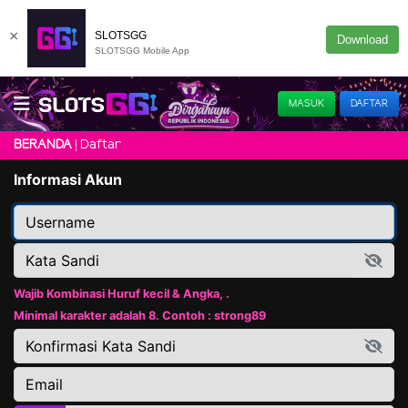
×
SLOTSGG
Download
SLOTSGG Mobile App
MASUK
DAFTAR
Daftar
BERANDA
Informasi Akun
Wajib Kombinasi Huruf kecil & Angka, .
Minimal karakter adalah 8. Contoh : strong89