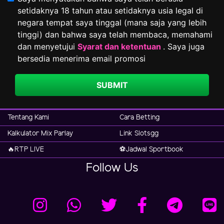
setidaknya 18 tahun atau setidaknya usia legal di
negara tempat saya tinggal (mana saja yang lebih
tinggi) dan bahwa saya telah membaca, memahami
dan menyetujui
Syarat dan ketentuan
. Saya juga
bersedia menerima email promosi
SUBMIT
Tentang Kami
Cara Betting
Kalkulator Mix Parlay
Link Slotsgg
🔥RTP LIVE
⚽️Jadwal Sportbook
Follow Us